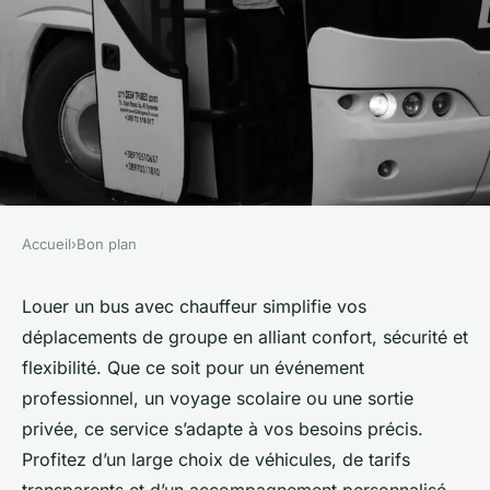
Accueil
›
Bon plan
BON PLAN
Location bus avec chauffeur :
Louer un bus avec chauffeur simplifie vos
déplacements de groupe en alliant confort, sécurité et
le transport qui vous
flexibilité. Que ce soit pour un événement
ressemble !
professionnel, un voyage scolaire ou une sortie
privée, ce service s’adapte à vos besoins précis.
Léonie
•
8 septembre 2025
•
5 min de lecture
Profitez d’un large choix de véhicules, de tarifs