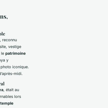
ons,
ble
s, reconnu
site, vestige
 le
patrimoine
aya y
 photo iconique.
 d’après-midi.
ral
ya
, était au
rnables lors
e temple