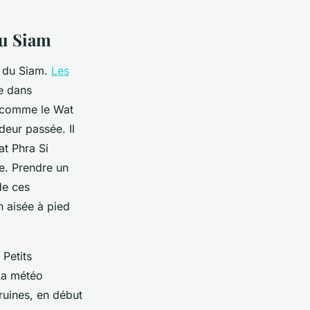
du Siam
e du Siam.
Les
e dans
s, comme le Wat
deur passée. Il
at Phra Si
e. Prendre un
de ces
 aisée à pied
Petits
La météo
 ruines, en début