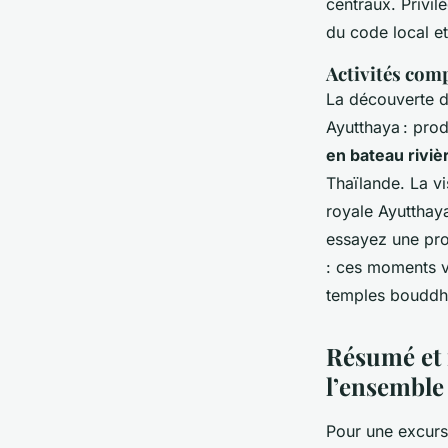
centraux. Privil
du code local et
Activités comp
La découverte du
Ayutthaya : prod
en bateau riviè
Thaïlande. La v
royale Ayutthay
essayez une pro
: ces moments va
temples bouddhis
Résumé et 
l’ensemble
Pour une excursi