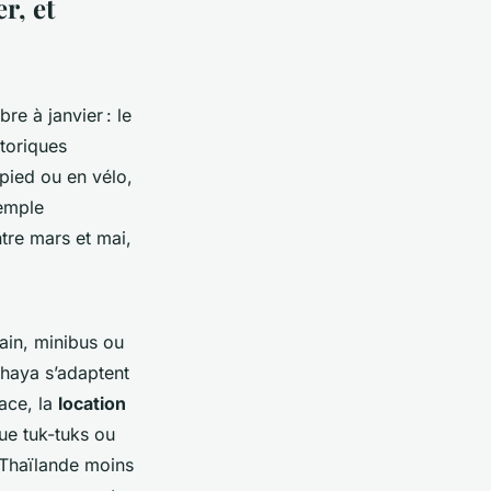
r, et
re à janvier : le
storiques
pied ou en vélo,
temple
ntre mars et mai,
rain, minibus ou
tthaya s’adaptent
ace, la
location
ue tuk-tuks ou
 Thaïlande moins