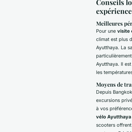
Conseils lo
expérienc
Meilleures pér
Pour une
visite
climat est plus 
Ayutthaya. La s
particulièremen
Ayutthaya. Il es
les températures
Moyens de tra
Depuis Bangkok, 
excursions priv
à vos préférence
vélo Ayutthaya
scooters offren