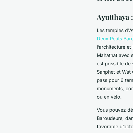
Léonie
•
13 août 2025
•
5 min de lecture
Ayutthaya 
Les temples d'Ay
Deux Petits Bar
l’architecture e
Mahathat avec sa
est possible de 
Sanphet et Wat 
pass pour 6 temp
monuments, comb
ou en vélo.
Vous pouvez déc
Baroudeurs, dan
favorable d’octo