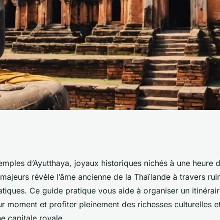
'ayutthaya : guide
emples d’Ayutthaya, joyaux historiques nichés à une heure
s majeurs révèle l’âme ancienne de la Thaïlande à travers ru
bliable
iques. Ce guide pratique vous aide à organiser un itinérair
eur moment et profiter pleinement des richesses culturelles e
e capitale royale.