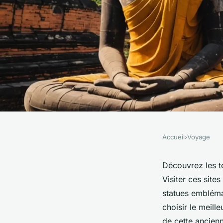
Accueil
›
Voyage
VOYAGE
Visite des temples d
Découvrez les t
Visiter ces site
pour un voyage inou
statues emblémat
choisir le meill
de cette ancienn