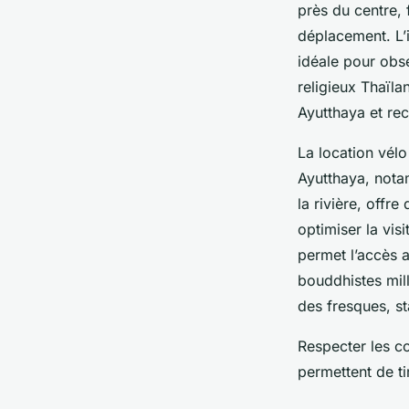
près du centre, 
déplacement. L’i
idéale pour obse
religieux Thaïla
Ayutthaya et rec
La location vélo
Ayutthaya, nota
la rivière, offr
optimiser la visi
permet l’accès 
bouddhistes mil
des fresques, s
Respecter les co
permettent de ti