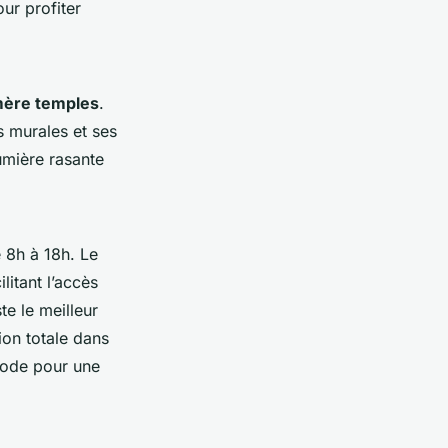
ur profiter
mère temples
.
 murales et ses
umière rasante
 8h à 18h. Le
litant l’accès
te le meilleur
ion totale dans
riode pour une