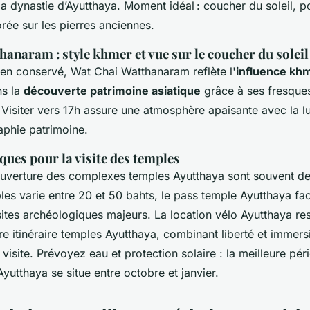
la dynastie d’Ayutthaya. Moment idéal : coucher du soleil, po
rée sur les pierres anciennes.
anaram : style khmer et vue sur le coucher du soleil
n conservé, Wat Chai Watthanaram reflète l'
influence kh
ns la
découverte patrimoine asiatique
grâce à ses fresques
 Visiter vers 17h assure une atmosphère apaisante avec la l
aphie patrimoine.
ques pour la visite des temples
ouverture des complexes temples Ayutthaya sont souvent de
les varie entre 20 et 50 bahts, le pass temple Ayutthaya faci
ites archéologiques majeurs. La location vélo Ayutthaya res
e itinéraire temples Ayutthaya, combinant liberté et immers
if visite. Prévoyez eau et protection solaire : la meilleure pé
 Ayutthaya se situe entre octobre et janvier.