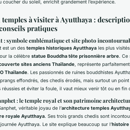
 coucher du soleil, enrichit grandement l’expérience.
temples à visiter à Ayutthaya : descripti
 conseils pratiques
 : symbole emblématique et site photo incontourna
t est un des
temples historiques Ayutthaya
les plus visité
our la célèbre
statue Bouddha tête prisonnière arbre
. Ce 
couverte sites anciens Thaïlande
, représente parfaitement
O Thaïlande
. Les passionnés de ruines bouddhistes Ayutth
prangs effondrés, des chedis érodés, mais surtout un point
réussies et éviter la foule, il vaut mieux venir tôt ou en fin
nphet : le temple royal et son patrimoine architectu
anphet, véritable joyau de l’
architecture temples Ayuttha
ire royale Ayutthaya
. Ses trois grands chedis sont incontou
journée Ayutthaya. Le site explique beaucoup sur l’
histoir