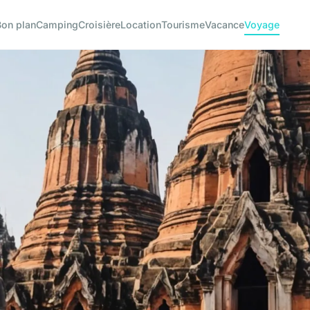
Bon plan
Camping
Croisière
Location
Tourisme
Vacance
Voyage