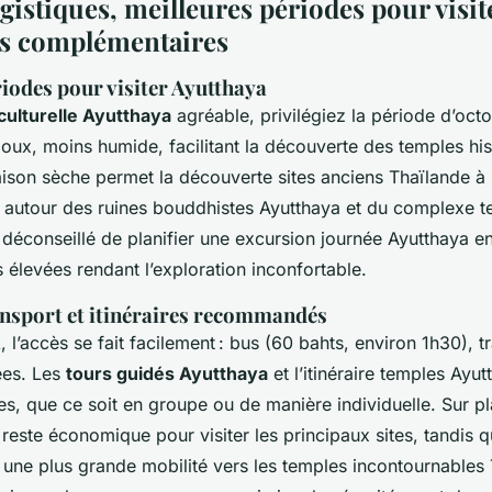
gistiques, meilleures périodes pour visite
es complémentaires
iodes pour visiter Ayutthaya
 culturelle Ayutthaya
agréable, privilégiez la période d’octob
doux, moins humide, facilitant la découverte des temples hi
aison sèche permet la découverte sites anciens Thaïlande à 
t autour des ruines bouddhistes Ayutthaya et du complexe 
t déconseillé de planifier une excursion journée Ayutthaya e
 élevées rendant l’exploration inconfortable.
nsport et itinéraires recommandés
l’accès se fait facilement : bus (60 bahts, environ 1h30), t
ées. Les
tours guidés Ayutthaya
et l’itinéraire temples Ayu
s, que ce soit en groupe ou de manière individuelle. Sur pl
reste économique pour visiter les principaux sites, tandis q
t une plus grande mobilité vers les temples incontournables