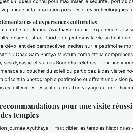
égiez un loueur connu pour maximiser la sécurité : port du 
 vigilance sur la circulation près des sites archéologiques 
lémentaires et expériences culturelles
 marché traditionnel Ayutthaya enrichit l’expérience de visit
uits locaux et street food plongent dans la vie authentique
re
dévoilent des perspectives inédites sur le patrimoine m
isite du Chao Sam Phraya Museum complète la compréhensio
a, ses dynastie et statues Bouddha célèbres. Pour une immer
menade au coucher du soleil ou participez à des visites no
lorisent la photographie patrimoine et offrent une vision p
tes millénaires, essentiels lors d’un voyage culture Thaïla
recommandations pour une visite réussi
 des temples
on journée Ayutthaya, il faut cibler les temples historiques 