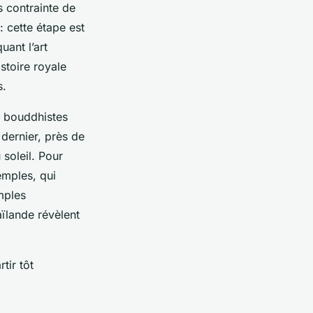
s contrainte de
: cette étape est
uant l’art
stoire royale
s.
s bouddhistes
dernier, près de
soleil. Pour
temples, qui
mples
ïlande révèlent
tir tôt