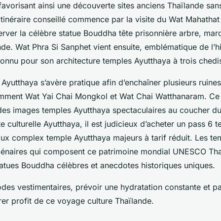
favorisant ainsi une découverte sites anciens Thaïlande san
tinéraire conseillé commence par la visite du Wat Mahathat 
rver la célèbre statue Bouddha tête prisonnière arbre, marq
nde. Wat Phra Si Sanphet vient ensuite, emblématique de l’hi
onnu pour son architecture temples Ayutthaya à trois chedi
 Ayutthaya s’avère pratique afin d’enchaîner plusieurs ruine
mment Wat Yai Chai Mongkol et Wat Chai Watthanaram. Ce 
e des images temples Ayutthaya spectaculaires au coucher du 
te culturelle Ayutthaya, il est judicieux d’acheter un pass 6 
aux complex temple Ayutthaya majeurs à tarif réduit. Les te
lénaires qui composent ce patrimoine mondial UNESCO Tha
tatues Bouddha célèbres et anecdotes historiques uniques.
des vestimentaires, prévoir une hydratation constante et par
rer profit de ce voyage culture Thaïlande.