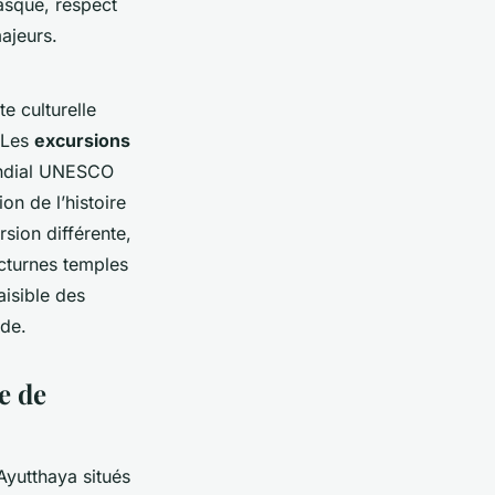
casque, respect
majeurs.
e culturelle
. Les
excursions
ondial UNESCO
n de l’histoire
sion différente,
cturnes temples
aisible des
nde.
e de
Ayutthaya situés